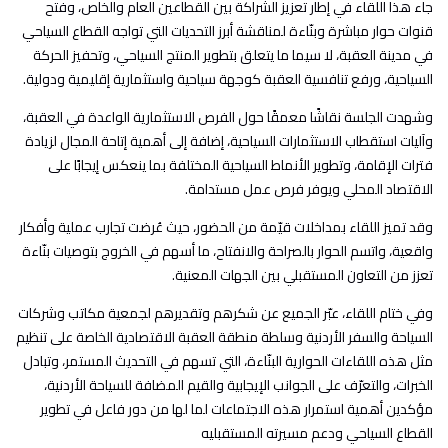
جاء هذا اللقاء في إطار تعزيز الشراكة بين القطاعين العام والخاص، وفتح
قنوات حوار مباشرة وبنّاءة لمناقشة أبرز التحديات التي تواجه القطاع السياحي
في مدينة العقبة، لا سيما ما يتعلق بتطوير المنتج السياحي، وتحفيز الحركة
السياحية، ورفع تنافسية العقبة كوجهة سياحية واستثمارية إقليمية ودولية.
وشهدت الجلسة نقاشًا معمقًا حول الفرص الاستثمارية الواعدة في العقبة،
وآليات استقطاب الاستثمارات السياحية، إضافة إلى أهمية إتاحة المجال لزيادة
فترات الإقامة، وتطوير الأنماط السياحية المختلفة بما ينعكس إيجابًا على
الاقتصاد المحلي ويوفر فرص عمل مستدامة.
وقد تميز اللقاء بمداخلات قيّمة من الحضور، حيث عُرضت تجارب عملية وأفكار
واقعية، واتسم الحوار بالصراحة والانفتاح، ما أسهم في الخروج بتوصيات بنّاءة
تعزز من التعاون المستقبلي بين الجهات المعنية.
وفي ختام اللقاء، عبّر الجميع عن شكرهم وتقديرهم لجمعية مكاتب وشركات
السياحة والسفر الأردنية وسلطة منطقة العقبة الاقتصادية الخاصة على تنظيم
مثل هذه اللقاءات الحوارية البنّاءة، التي تسهم في التحديث المستمر، وتبادل
الخبرات، والتعرّف على الجوانب الإيجابية والقيم المضافة للسياحة الأردنية،
مؤكدين أهمية استمرار هذه الاجتماعات لما لها من دور فاعل في تطوير
القطاع السياحي ودعم مسيرته المستقبليه