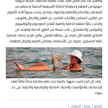
والعلاج منذ فجر التاريخ فقد عرفت مياهه شخصيات تاريخية شهيرة
كهيرودس العظيم وكيلوبترا الملكة الفرعونية الجميلة وغيرهم من
السلاطين والحكام والأباطرة والملوك. وما زال يجتذب سنوياً الآف الأفواج
من الزائرين المحليين والأجانب الباحثين عن العلاج والجمال والهدوء
والدفء نظراً لمياهه الدافئة والغنية بأملاح الصوديوم والبوتاسيوم
والبرومين والمنغنيز إلى جانب شبكة من الطرق الحديثة والعديد من
الفنادق الراقية التي تنتشر على شاطئه الشرقي والتي تقدم خدمات فندقية
عالية المستوى علاوة على الأستراحات واماكن الترفيه والرمال النظيفة،
وقد نال البحر الميت شهرة عالمية حيث تعتبر فنادقه مكاناً مثالياً لعقد
الإجتماعات والمؤتمرات والندوات المحلية والإقليمية والدولية على حد
سواء
شاطئ عمان السياحي