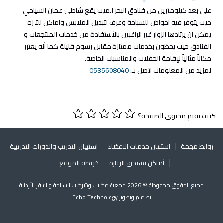
على بعد كيلومترين من فنادق البحر الميت يقع شاطئ عمان السياحي
حيث يتوفر فيه احواض للسباحة وعرف لتبديل الملابس واماكن للتنزه
يمكن ان يرتادها الزوار غير الراغبين بالأستفادة من خدمات المنتجعات و
الفنادق حيث يحظون بخدمات ممتازة مقابل رسوم قليلة كما أنه يعتبر
مكاناً مثالياً لإقامة الحفلات والمناسبات الخاصة.
لمزيد من المعلومات اتصل بـ:
0535608040
كيف تقيم محتوى الصفحة؟
روابط مهمة
استبيان خدمات الاعضاء
استبيان التدريب والدورات التدريبية
أماكن تستحق الزيارة
خريطة الموقع
جميع الحقوق محفوظة © 2026 جمعية مكاتب وشركات السياحة والسفر الأردنية
تصميم وتطوير
Echo Technology