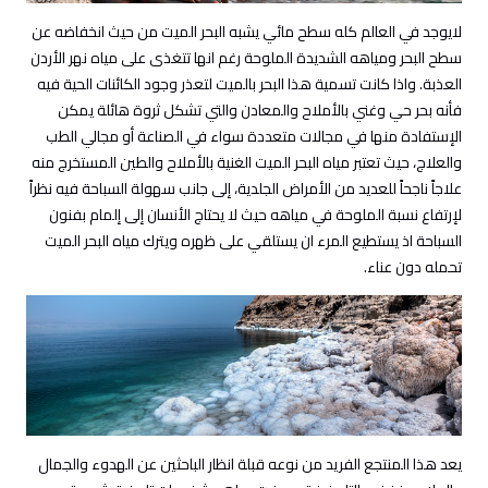
لايوجد في العالم كله سطح مائي يشبه البحر الميت من حيث انخفاضه عن
سطح البحر ومياهه الشديدة الملوحة رغم انها تتغذى على مياه نهر الأردن
العذبة. واذا كانت تسمية هذا البحر بالميت لتعذر وجود الكائنات الحية فيه
فأنه بحر حي وغني بالأملاح والمعادن والتي تشكل ثروة هائلة يمكن
الإستفادة منها في مجالات متعددة سواء في الصناعة أو مجالي الطب
والعلاج، حيث تعتبر مياه البحر الميت الغنية بالأملاح والطين المستخرج منه
علاجاً ناجحاً للعديد من الأمراض الجلدية، إلى جانب سهولة السباحة فيه نظراً
لإرتفاع نسبة الملوحة في مياهه حيث لا يحتاج الأنسان إلى إلمام بفنون
السباحة اذ يستطيع المرء ان يستلقي على ظهره ويترك مياه البحر الميت
تحمله دون عناء.
يعد هذا المنتجع الفريد من نوعه قبلة انظار الباحثين عن الهدوء والجمال