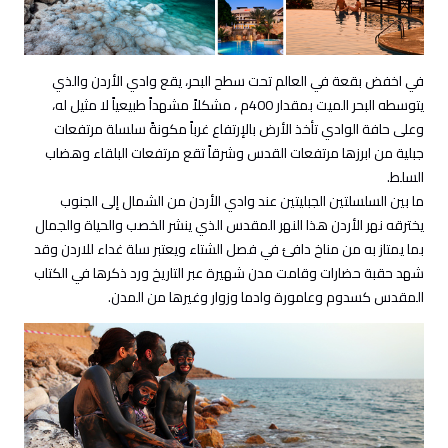
في اخفض بقعة في العالم تحت سطح البحر، يقع وادي الأردن والذي
يتوسطه البحر الميت بمقدار 400م ، مشكلاً مشهداً طبيعياً لا مثيل له،
وعلى حافة الوادي تأخذ الأرض بالإرتفاع غرباً مكونةً سلسلة مرتفعات
جبلية من ابرزها مرتفعات القدس وشرقاً تقع مرتفعات البلقاء وهضاب
السلط.
ما بين السلسلتين الجبليتين عند وادي الأردن من الشمال إلى الجنوب
يخترقه نهر الأردن هذا النهر المقدس الذي ينشر الخصب والحياة والجمال
بما يمتاز به من مناخ دافئ في فصل الشتاء ويعتبر سلة غداء للاردن وقد
شهد حقبة حضارات وقامت مدن شهيرة عبر التاريخ ورد ذكرها في الكتاب
المقدس كسدوم وعامورة وادما وزوار وغيرها من المدن.